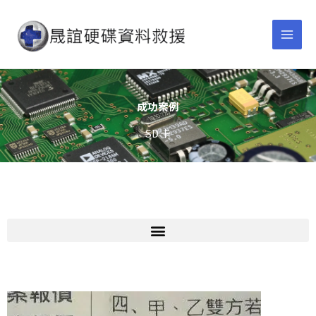
跳
Main
至
Men
主
要
內
容
成功案例
SD 卡